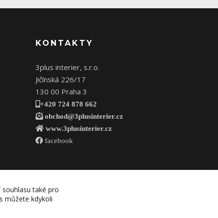
KONTAKTY
3plus interier, s.r.o.
Jičínská 226/17
130 00 Praha 3
+420 724 878 662
obchod@3plusinterier.cz
www.3plusinterier.cz
facebook
í souhlasu také pro
es můžete kdykoli