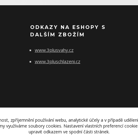
ODKAZY NA ESHOPY S
DALŠÍM ZBOŽÍM
www.3plusvahy.cz
www.3pluschlazeni.cz
nost, zpříjemnění používání webu, analytické účely a v případě udělen
lamy využíváme soubory cookies. Nastavení vlastních preferencí cooki
© 2011 - 2021 3plus interier s.r.o.
upravit odkazem ve spodní části stránek.