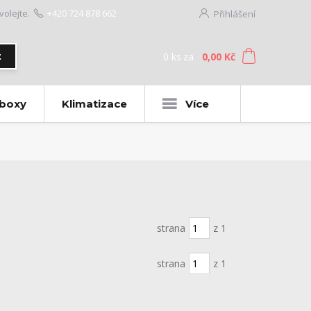
volejte.
+420 724 878 662
Přihlášení
0
ks
za
0,00 Kč
t
 boxy
Klimatizace
Více
strana
z 1
strana
z 1