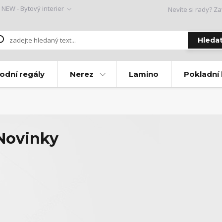
NEW - Bytový interier
Nevíte si rady? Za
Hleda
odní regály
Nerez
Lamino
Pokladní
Novinky