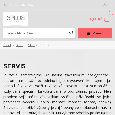
+420 724 878 662
0
0,00 Kč
Menu
Úvod
O nás
Služby
Servis
SERVIS
Je zcela samozřejmé, že našim zákazníkům poskytneme i
odbornou montáž obchodního i gastrovybavení. Montujeme jak
jednotlivé kusové zboží, tak i velké provozy. Cena za montáž je
vždy daná speciální kalkulací daného obchodního případu. Není
problém vyjít našim zákazníkům vstříc a přizpůsobit se jejich
potřebám (večerní i noční montáž, montáž sobota, neděle).
Servis na jednotlivé výrobky je zajišťovaný ve spolupráci s našimi
dodavateli jednotlivých značek. Na vybrané výrobky poskytujeme