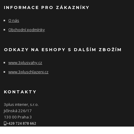
INFORMACE PRO ZÁKAZNÍKY
O nás
Obchodní podmínky
ODKAZY NA ESHOPY S DALŠÍM ZBOŽÍM
www.3plusvahy.cz
www.3pluschlazeni.cz
KONTAKTY
3plus interier, s.r.o.
Jičínská 226/17
130 00 Praha 3
+420 724 878 662
obchod@3plusinterier.cz