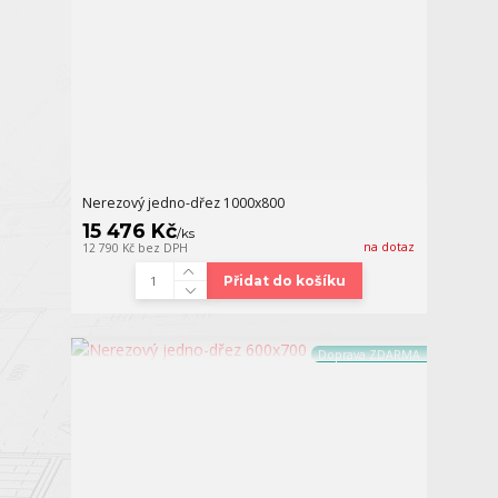
Nerezový jedno-dřez 1000x800
15 476 Kč
/
ks
na dotaz
12 790 Kč
bez DPH
Přidat do košíku
Doprava ZDARMA