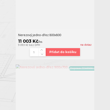
Nerezový jedno-dřez 800x800
11 003 Kč
/
ks
na dotaz
9 093 Kč
bez DPH
Přidat do košíku
Doprava ZDARMA