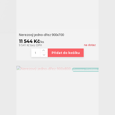
Nerezový jedno-dřez 900x700
11 544 Kč
/
ks
na dotaz
9 541 Kč
bez DPH
Přidat do košíku
Doprava ZDARMA