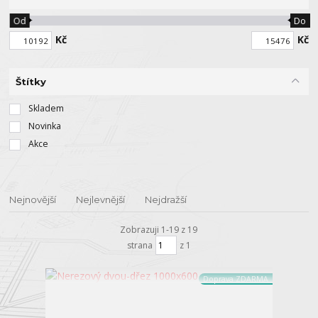
Od
Do
Kč
Kč
Štítky
Skladem
Novinka
Akce
Nejnovější
Nejlevnější
Nejdražší
Zobrazuji 1-19 z 19
strana
z 1
Doprava ZDARMA