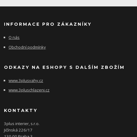
INFORMACE PRO ZÁKAZNÍKY
O nás
Obchodní podmínky
ODKAZY NA ESHOPY S DALŠÍM ZBOŽÍM
www.3plusvahy.cz
www.3pluschlazeni.cz
KONTAKTY
3plus interier, s.r.o.
Jičínská 226/17
130 00 Praha 3