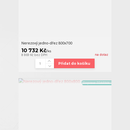
Nerezový jedno-dřez 800x700
10 732 Kč
/
ks
na dotaz
8 869 Kč
bez DPH
Přidat do košíku
Doprava ZDARMA