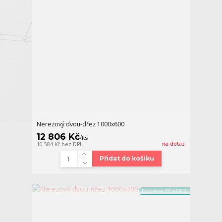
Nerezový dvou-dřez 1000x600
12 806 Kč
/
ks
na dotaz
10 584 Kč
bez DPH
Přidat do košíku
Doprava ZDARMA