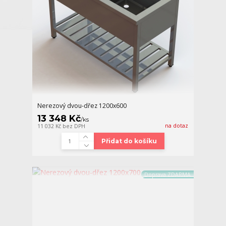
Nerezový dvou-dřez 1200x600
13 348 Kč
/
ks
na dotaz
11 032 Kč
bez DPH
Přidat do košíku
Doprava ZDARMA