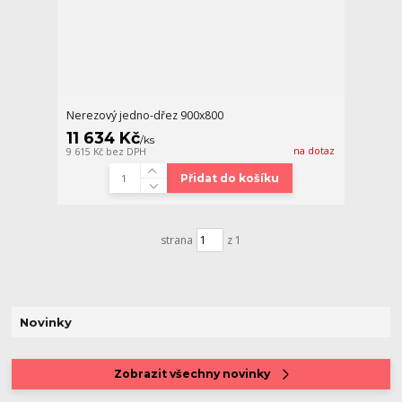
Nerezový jedno-dřez 900x800
11 634 Kč
/
ks
na dotaz
9 615 Kč
bez DPH
Přidat do košíku
strana
z 1
Novinky
Zobrazit všechny novinky