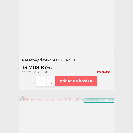
Nerezový dvou-dřez 1200x700
13 708 Kč
/
ks
na dotaz
11 329 Kč
bez DPH
Přidat do košíku
Doprava ZDARMA