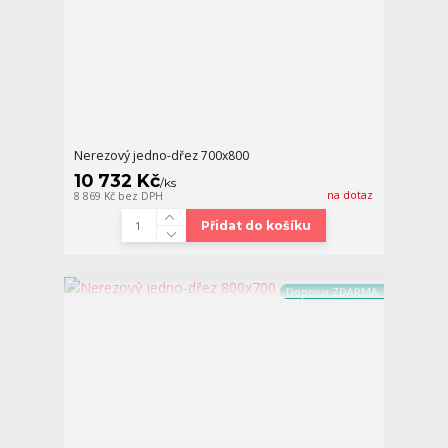
Nerezový jedno-dřez 700x800
10 732 Kč
/
ks
na dotaz
8 869 Kč
bez DPH
Přidat do košíku
Doprava ZDARMA