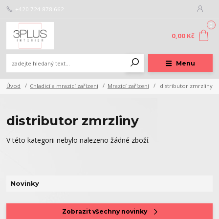
+420 724 878 662
0
0,00 Kč
Menu
Úvod
Chladicí a mrazicí zařízení
Mrazicí zařízení
distributor zmrzliny
distributor zmrzliny
V této kategorii nebylo nalezeno žádné zboží.
Novinky
Zobrazit všechny novinky