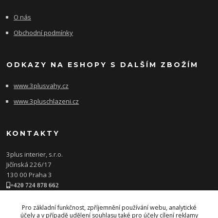
O nás
Obchodní podmínky
ODKAZY NA ESHOPY S DALŠÍM ZBOŽÍM
www.3plusvahy.cz
www.3pluschlazeni.cz
KONTAKTY
3plus interier, s.r.o.
Jičínská 226/17
130 00 Praha 3
+420 724 878 662
obchod@3plusinterier.cz
www.3plusinterier.cz
Pro základní funkčnost, zpříjemnění používání webu, analytické
účely a v případě udělení souhlasu také pro účely cílení reklamy
facebook