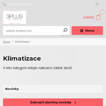
+420 724 878 662
0
0,00 Kč
Menu
Úvod
Klimatizace
Klimatizace
V této kategorii nebylo nalezeno žádné zboží.
Novinky
Zobrazit všechny novinky