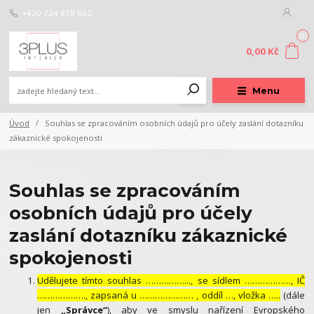
+420 724 878 662
0
0,00 Kč
Menu
Úvod
Souhlas se zpracováním osobních údajů pro účely zaslání dotazníku
zákaznické spokojenosti
Souhlas se zpracováním
osobních údajů pro účely
zaslání dotazníku zákaznické
spokojenosti
Udělujete tímto souhlas ……………..., se sídlem ………………, IČ
………………., zapsaná u ………………… , oddíl …, vložka …..
(dále
jen
„Správce“
), aby ve smyslu nařízení Evropského