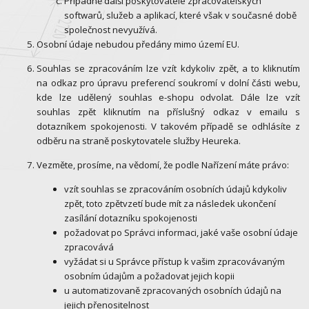
Případně další poskytovatelé zpracovatelských
softwarů, služeb a aplikací, které však v současné době
společnost nevyužívá.
Osobní údaje nebudou předány mimo území EU.
Souhlas se zpracováním lze vzít kdykoliv zpět, a to kliknutím
na odkaz pro úpravu preferencí soukromí v dolní části webu,
kde lze udělený souhlas e-shopu odvolat. Dále lze vzít
souhlas zpět kliknutím na příslušný odkaz v emailu s
dotazníkem spokojenosti. V takovém případě se odhlásíte z
odběru na straně poskytovatele služby Heureka.
Vezměte, prosíme, na vědomí, že podle Nařízení máte právo:
vzít souhlas se zpracováním osobních údajů kdykoliv
zpět, toto zpětvzetí bude mít za následek ukončení
zasílání dotazníku spokojenosti
požadovat po Správci informaci, jaké vaše osobní údaje
zpracovává
vyžádat si u Správce přístup k vašim zpracovávaným
osobním údajům a požadovat jejich kopii
u automatizovaně zpracovaných osobních údajů na
jejich přenositelnost