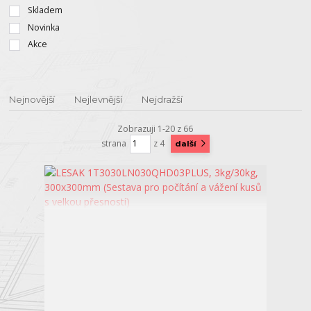
Skladem
Novinka
Akce
Nejnovější
Nejlevnější
Nejdražší
Zobrazuji 1-20 z 66
strana
z 4
další