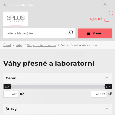
+420 724 878 662
0
0,00 Kč
Menu
Úvod
Váhy
Váhy podle provozu
Váhy přesné a laboratorní
Váhy přesné a laboratorní
Cena:
Od
Do
Kč
Kč
Štítky