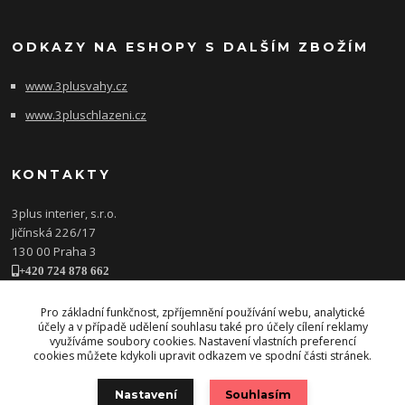
ODKAZY NA ESHOPY S DALŠÍM ZBOŽÍM
www.3plusvahy.cz
www.3pluschlazeni.cz
KONTAKTY
3plus interier, s.r.o.
Jičínská 226/17
130 00 Praha 3
+420 724 878 662
obchod@3plusinterier.cz
www.3plusinterier.cz
Pro základní funkčnost, zpříjemnění používání webu, analytické
účely a v případě udělení souhlasu také pro účely cílení reklamy
facebook
využíváme soubory cookies. Nastavení vlastních preferencí
cookies můžete kdykoli upravit odkazem ve spodní části stránek.
Nastavení
Souhlasím