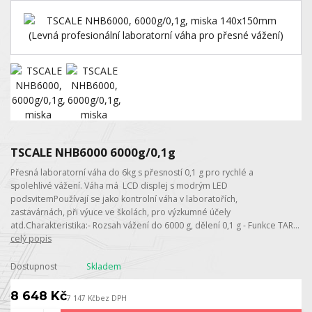
TSCALE NHB6000 6000g/0,1g
Přesná laboratorní váha do 6kg s přesností 0,1 g pro rychlé a
spolehlivé vážení. Váha má LCD displej s modrým LED
podsvitemPoužívají se jako kontrolní váha v laboratořích,
zastavárnách, při výuce ve školách, pro výzkumné účely
atd.Charakteristika:- Rozsah vážení do 6000 g, dělení 0,1 g - Funkce TAR...
celý popis
Dostupnost
Skladem
8 648 Kč
7 147 Kč
bez DPH