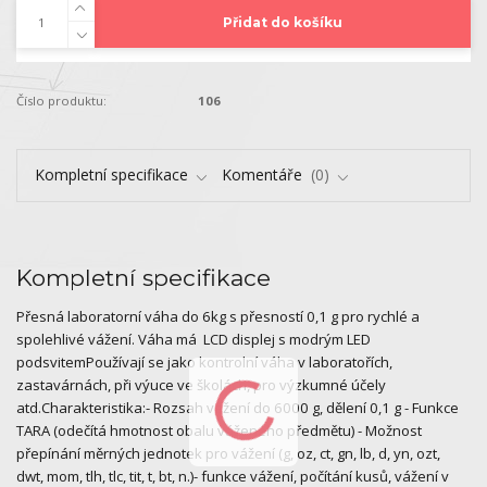
Přidat do košíku
Číslo produktu:
106
Kompletní specifikace
Komentáře
0
Kompletní specifikace
Přesná laboratorní váha do 6kg s přesností 0,1 g pro rychlé a
spolehlivé vážení. Váha má LCD displej s modrým LED
podsvitemPoužívají se jako kontrolní váha v laboratořích,
zastavárnách, při výuce ve školách, pro výzkumné účely
atd.Charakteristika:- Rozsah vážení do 6000 g, dělení 0,1 g - Funkce
TARA (odečítá hmotnost obalu váženého předmětu) - Možnost
přepínání měrných jednotek pro vážení (g, oz, ct, gn, lb, d, yn, ozt,
dwt, mom, tlh, tlc, tit, t, bt, n.)- funkce vážení, počítání kusů, vážení v