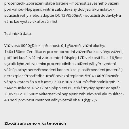
procentech- Zobrazení slabé baterie - možnost závěsného vážení
pod váhou- Napájení: vnitřní zabudovaný dobíjecí akumulátor -
součástí váhy, nebo adaptér DC 12V(500mA) - součástí dodávkyNa
váhu lze vystavit kalibrační list
Technická data:
Váživost: 6000gDílek - přesnost: 0,1gRozměr vážní plochy:
140x150mmCertifikace: pro neobchodní váženíFunkce váhy: vážení,
počítání kusů, vážení v procentechDisplej: LCD velikosti čísel 16,5mm
s grafickým zobrazením procentuálního zatížení váhyProvedení
vážní plochy: nerezProvedení konstrukce: plastProvedení (materiál):
nerez/plastProstředí: suchéProvozní teplota:+5°C » +40°CRozměr
váhy s krytem š x v x h (mm): 200 x 90 x 250Umístění: stolníKrytí: IP-
54Komunikace: RS232 pro připojení PC, tiskárnyNapájení: adaptér
230V/12V DC 500mAAlternativní napájení: zabudovaný akumulátor -
40 hod. provozuHmotnost váhy včetně obalu (kg): 2,5
Zboží zařazeno v kategoriích