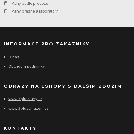
Váhy podle provozu
Váhy přesné a laboratorní
INFORMACE PRO ZÁKAZNÍKY
O nás
Obchodní podmínky
ODKAZY NA ESHOPY S DALŠÍM ZBOŽÍM
www.3plusvahy.cz
www.3pluschlazeni.cz
KONTAKTY