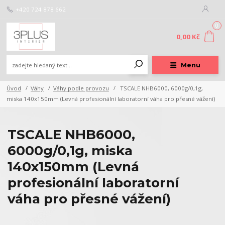
+420 724 878 662
0
0,00 Kč
Menu
Úvod
Váhy
Váhy podle provozu
TSCALE NHB6000, 6000g/0,1g,
miska 140x150mm (Levná profesionální laboratorní váha pro přesné vážení)
TSCALE NHB6000,
6000g/0,1g, miska
140x150mm (Levná
profesionální laboratorní
váha pro přesné vážení)