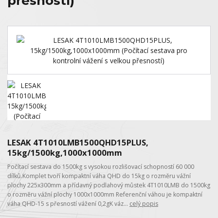
přesností)
LESAK 4T1010LMB1500QHD15PLUS,
15kg/1500kg,1000x1000mm
Počítací sestava do 1500kg s vysokou rozlišovací schopností 60 000
dílků.Komplet tvoří kompaktní váha QHD do 15kg o rozměru vážní
plochy 225x300mm a přídavný podlahový můstek 4T1010LMB do 1500kg
o rozměru vážní plochy 1000x1000mm Referenční váhou je kompaktní
váha QHD-15 s přesností vážení 0,2gK váz...
celý popis