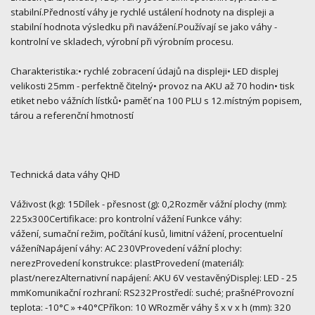
stabilní.Předností váhy je rychlé ustálení hodnoty na displeji a
stabilní hodnota výsledku při navážení.Používají se jako váhy -
kontrolní ve skladech, výrobní při výrobním procesu.
Charakteristika:• rychlé zobracení údajů na displeji• LED displej
velikosti 25mm - perfektně čitelný• provoz na AKU až 70 hodin• tisk
etiket nebo vážních lístků• paměť na 100 PLU s 12.místným popisem,
tárou a referenční hmotností
Technická data váhy QHD
Váživost (kg): 15Dílek - přesnost (g): 0,2Rozměr vážní plochy (mm):
225x300Certifikace: pro kontrolní vážení Funkce váhy:
vážení, sumační režim, počítání kusů, limitní vážení, procentuelní
váženíNapájení váhy: AC 230VProvedení vážní plochy:
nerezProvedení konstrukce: plastProvedení (materiál):
plast/nerezAlternativní napájení: AKU 6V vestavěnýDisplej: LED - 25
mmKomunikační rozhraní: RS232Prostředí: suché; prašnéProvozní
teplota: -10°C » +40°CPříkon: 10 WRozměr váhy š x v x h (mm): 320