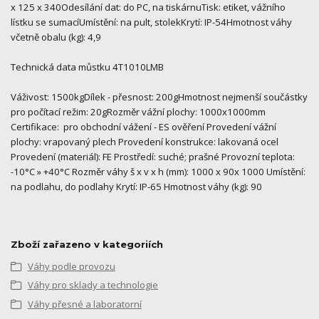
x 125 x 340Odesílání dat: do PC, na tiskárnuTisk: etiket, vážního
lístku se sumacíUmístění: na pult, stolekKrytí: IP-54Hmotnost váhy
včetně obalu (kg): 4,9
Technická data můstku 4T1010LMB
Váživost: 1500kgDílek - přesnost: 200gHmotnost nejmenší součástky
pro počítací režim: 20gRozměr vážní plochy: 1000x1000mm
Certifikace: pro obchodní vážení - ES ověření Provedení vážní
plochy: vrapovaný plech Provedení konstrukce: lakovaná ocel
Provedení (materiál): FE Prostředí: suché; prašné Provozní teplota:
-10°C » +40°C Rozměr váhy š x v x h (mm): 1000 x 90x 1000 Umístění:
na podlahu, do podlahy Krytí: IP-65 Hmotnost váhy (kg): 90
Zboží zařazeno v kategoriích
Váhy podle provozu
Váhy pro sklady a technologie
Váhy přesné a laboratorní