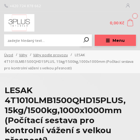
+420 724 878 662
0
0,00 Kč
Menu
Úvod
Váhy
Váhy podle provozu
LESAK
4T1010LMB1500QHD15PLUS, 15kg/1500kg,1000x1000mm (Počítací sestava
pro kontrolní vážení s velkou přesností)
LESAK
4T1010LMB1500QHD15PLUS,
15kg/1500kg,1000x1000mm
(Počítací sestava pro
kontrolní vážení s velkou