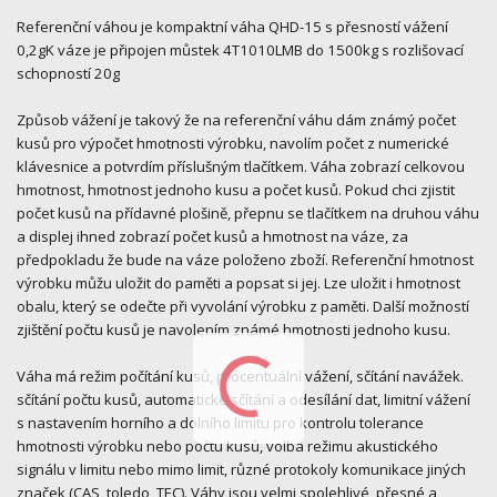
Referenční váhou je kompaktní váha QHD-15 s přesností vážení
0,2gK váze je připojen můstek 4T1010LMB do 1500kg s rozlišovací
schopností 20g
Způsob vážení je takový že na referenční váhu dám známý počet
kusů pro výpočet hmotnosti výrobku, navolím počet z numerické
klávesnice a potvrdím příslušným tlačítkem. Váha zobrazí celkovou
hmotnost, hmotnost jednoho kusu a počet kusů. Pokud chci zjistit
počet kusů na přídavné plošině, přepnu se tlačítkem na druhou váhu
a displej ihned zobrazí počet kusů a hmotnost na váze, za
předpokladu že bude na váze položeno zboží. Referenční hmotnost
výrobku můžu uložit do paměti a popsat si jej. Lze uložit i hmotnost
obalu, který se odečte při vyvolání výrobku z paměti. Další možností
zjištění počtu kusů je navolením známé hmotnosti jednoho kusu.
Váha má režim počítání kusů, procentuální vážení, sčítání navážek.
sčítání počtu kusů, automatické sčítání a odesílání dat, limitní vážení
s nastavením horního a dolního limitu pro kontrolu tolerance
hmotnosti výrobku nebo počtu kusů, volba režimu akustického
signálu v limitu nebo mimo limit, různé protokoly komunikace jiných
značek (CAS, toledo, TEC). Váhy jsou velmi spolehlivé, přesné a