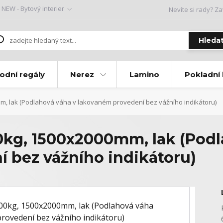
NEW - Bytový interier
Nevíte si rady? Za
Hleda
odní regály
Nerez
Lamino
Pokladní
m, lak (Podlahová váha v lakovaném provedení bez vážního indikátoru)
kg, 1500x2000mm, lak (Podl
 bez vážního indikátoru)