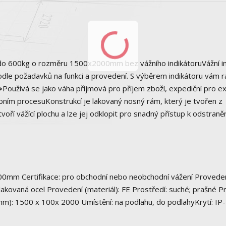
do 600kg o rozměru 1500x2000mm bez vážního indikátoruVážní in
podle požadavků na funkci a provedení. S výběrem indikátoru vám r
oužívá se jako váha příjmová pro příjem zboží, expediční pro ex
obním procesuKonstrukcí je lakovaný nosný rám, který je tvořen z
voří vážící plochu a lze jej odklopit pro snadný přístup k odstraně
00mm Certifikace: pro obchodní nebo neobchodní vážení Proveden
lakovaná ocel Provedení (materiál): FE Prostředí: suché; prašné P
mm): 1500 x 100x 2000 Umístění: na podlahu, do podlahyKrytí: IP-