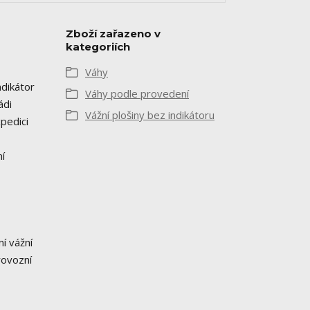
Zboží zařazeno v
kategoriích
Váhy
dikátor
Váhy podle provedení
ádi
Vážní plošiny bez indikátoru
pedici
ní
í vážní
rovozní