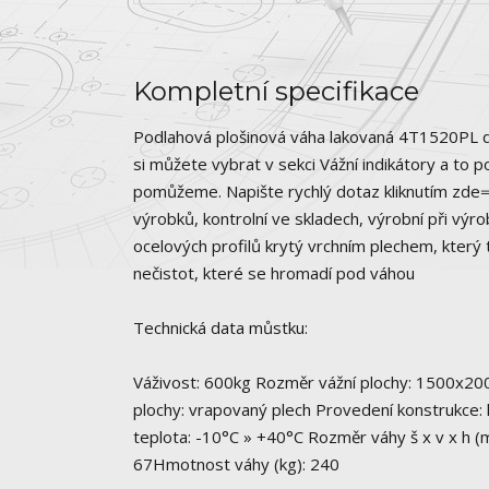
Kompletní specifikace
Podlahová plošinová váha lakovaná 4T1520PL 
si můžete vybrat v sekci Vážní indikátory a to 
pomůžeme. Napište rychlý dotaz kliknutím zde⇒P
výrobků, kontrolní ve skladech, výrobní při výr
ocelových profilů krytý vrchním plechem, který t
nečistot, které se hromadí pod váhou
Technická data můstku:
Váživost: 600kg Rozměr vážní plochy: 1500x20
plochy: vrapovaný plech Provedení konstrukce: 
teplota: -10°C » +40°C Rozměr váhy š x v x h (
67Hmotnost váhy (kg): 240