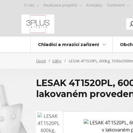
O nás
Realizace projektů
Kontakty
Sortiment
Chladicí a mrazicí zařízení
Obch
Úvod
Váhy
LESAK 4T1520PL, 600kg, 1500x2000m
LESAK 4T1520PL, 600
lakovaném provedení