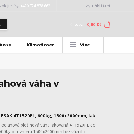
volejte.
+420 724 878 662
Přihlášení
0
ks
za
0,00 Kč
t
 boxy
Klimatizace
Více
ahová váha v
LESAK 4T1520PL, 600kg, 1500x2000mm, lak
Podlahová plošinová váha lakovaná 4T1520PL do
600kg o rozměru 1500x2000mm bez vážního