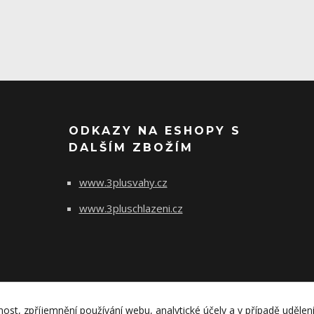
ODKAZY NA ESHOPY S
DALŠÍM ZBOŽÍM
www.3plusvahy.cz
www.3pluschlazeni.cz
nost, zpříjemnění používání webu, analytické účely a v případě udělen