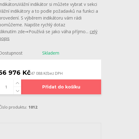
indikátoruVážní indikátor si můžete vybrat v sekci
Vážní indikátory a to podle požadavků na funkci a
provedení. S výběrem indikátoru vám rádi
pomůžeme. Napište rychlý dotaz
kliknutím zde⇒Používá se jako váha příjmo...
celý
popis
Dostupnost
Skladem
56 976 Kč
47 088 Kč
bez DPH
Přidat do košíku
Číslo produktu:
1012