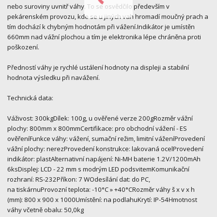
nebo suroviny uvnitř váhy. To se osvědčilo především v
pekárenském provozu, kde se u jiných vah hromadí moučný prach a
tím dochází k chybným hodnotám při vážení.Indikátor je umístěn
660mm nad vážní plochou a tím je elektronika lépe chráněna proti
poškození.
Předností váhy je rychlé ustálení hodnoty na displeji a stabilní
hodnota výsledku při navážení.
Technická data:
Váživost: 300kgDílek: 100g, u ověřené verze 200gRozměr vážní
plochy: 800mm x 800mmCertifikace: pro obchodní vážení - ES
ověřeníFunkce váhy: vážení, sumační režim, limitní váženíProvedení
vážní plochy: nerezProvedení konstrukce: lakovaná ocelProvedení
indikátor: plastAlternativní napájení: Ni-MH baterie 1.2V/1200mAh
6ksDisplej: LCD - 22 mm s modrým LED podsvitemKomunikační
rozhraní: RS-232Příkon: 7 WOdesílání dat: do PC,
na tiskárnuProvozní teplota: -10°C » +40°CRozměr váhy š x v x h
(mm): 800 x 900 x 1000Umístění: na podlahuKrytí: IP-54Hmotnost
váhy včetně obalu: 50,0kg