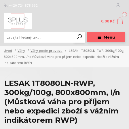
+420 724 878 662
0
0,00 Kč
Menu
Úvod
Váhy
Váhy podle provozu
LESAK 1T8080LN-RWP, 300kg/100g,
800x800mm, l/n (Můstková váha pro příjem nebo expedici zboží s vážním
indikátorem RWP)
LESAK 1T8080LN-RWP,
300kg/100g, 800x800mm, l/n
(Můstková váha pro příjem
nebo expedici zboží s vážním
indikátorem RWP)