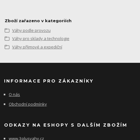
Zboží zařazeno v kategoriích
Váhy podle provozu
Váhy pro sklady a technologie
Váhy příjmové a expediční
INFORMACE PRO ZÁKAZNÍKY
O nás
Obchodní podmínky
ODKAZY NA ESHOPY S DALŠÍM ZBOŽÍM
www.3plusvahy.cz