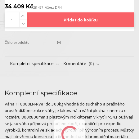
34 409 Kč
28 437 Kč
bez DPH
Přidat do košíku
Číslo produktu:
94
Kompletní specifikace
Komentáře
0
Kompletní specifikace
Váha 1T8080LN-RWP do 300kg vhodná do suchého a prašného
prostředí.Konstrukce váhy je lakovaná a vážní plocha z nerezu o
rozměru 800x800mm s plastovým indikátorem v krytí IP-54.Používají
se jako váha příjmová pro příjem zboží, expediční pro expedici
výrobků, kontrolní ve skladech, výrobní při výrobním procesu.Můstky
mají otevřenou konstrukci a tím nedochází k hromadění materiálu