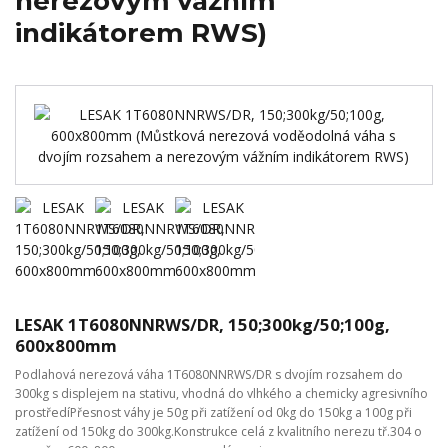
nerezovým vážním
indikátorem RWS)
LESAK 1T6080NNRWS/DR, 150;300kg/50;100g,
600x800mm
Podlahová nerezová váha 1T6080NNRWS/DR s dvojím rozsahem do
300kg s displejem na stativu, vhodná do vlhkého a chemicky agresivního
prostředíPřesnost váhy je 50g při zatížení od 0kg do 150kg a 100g při
zatížení od 150kg do 300kg.Konstrukce celá z kvalitního nerezu tř.304 o