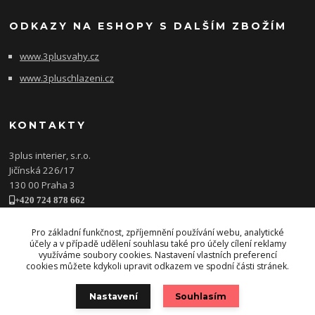
ODKAZY NA ESHOPY S DALŠÍM ZBOŽÍM
www.3plusvahy.cz
www.3pluschlazeni.cz
KONTAKTY
3plus interier, s.r.o.
Jičínská 226/17
130 00 Praha 3
+420 724 878 662
obchod@3plusinterier.cz
www.3plusinterier.cz
Pro základní funkčnost, zpříjemnění používání webu, analytické
účely a v případě udělení souhlasu také pro účely cílení reklamy
facebook
využíváme soubory cookies. Nastavení vlastních preferencí
cookies můžete kdykoli upravit odkazem ve spodní části stránek.
Nastavení
Souhlasím