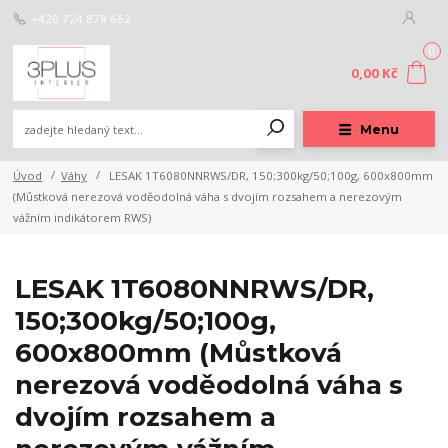
+420 724 878 662
0
0,00 Kč
Menu
Úvod
Váhy
LESAK 1T6080NNRWS/DR, 150;300kg/50;100g, 600x800mm
(Můstková nerezová voděodolná váha s dvojím rozsahem a nerezovým
vážním indikátorem RWS)
LESAK 1T6080NNRWS/DR,
150;300kg/50;100g,
600x800mm (Můstková
nerezová voděodolná váha s
dvojím rozsahem a