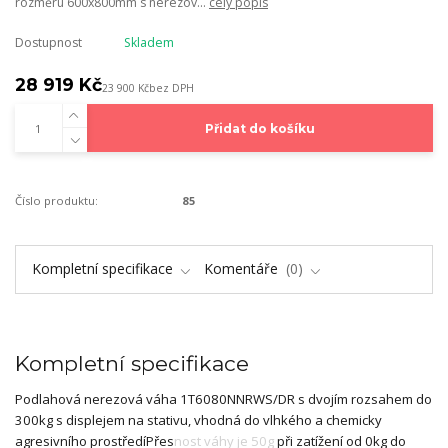
rozměru 600x800mm s nerezov...
celý popis
Dostupnost
Skladem
28 919 Kč
23 900 Kč
bez DPH
Přidat do košíku
Číslo produktu:
85
Kompletní specifikace
Komentáře
0
Kompletní specifikace
Podlahová nerezová váha 1T6080NNRWS/DR s dvojím rozsahem do
300kg s displejem na stativu, vhodná do vlhkého a chemicky
agresivního prostředíPřesnost váhy je 50g při zatížení od 0kg do