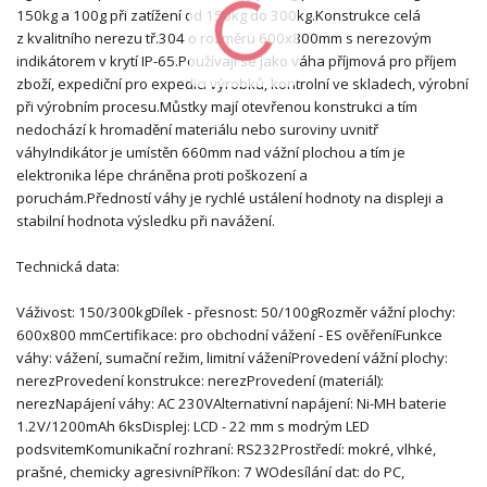
150kg a 100g při zatížení od 150kg do 300kg.Konstrukce celá
z kvalitního nerezu tř.304 o rozměru 600x800mm s nerezovým
indikátorem v krytí IP-65.Používají se jako váha příjmová pro příjem
zboží, expediční pro expedici výrobků, kontrolní ve skladech, výrobní
při výrobním procesu.Můstky mají otevřenou konstrukci a tím
nedochází k hromadění materiálu nebo suroviny uvnitř
váhyIndikátor je umístěn 660mm nad vážní plochou a tím je
elektronika lépe chráněna proti poškození a
poruchám.Předností váhy je rychlé ustálení hodnoty na displeji a
stabilní hodnota výsledku při navážení.
Technická data:
Váživost: 150/300kgDílek - přesnost: 50/100gRozměr vážní plochy:
600x800 mmCertifikace: pro obchodní vážení - ES ověřeníFunkce
váhy: vážení, sumační režim, limitní váženíProvedení vážní plochy:
nerezProvedení konstrukce: nerezProvedení (materiál):
nerezNapájení váhy: AC 230VAlternativní napájení: Ni-MH baterie
1.2V/1200mAh 6ksDisplej: LCD - 22 mm s modrým LED
podsvitemKomunikační rozhraní: RS232Prostředí: mokré, vlhké,
prašné, chemicky agresivníPříkon: 7 WOdesílání dat: do PC,