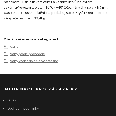
na tiskárnuTisk: s tiskem etiket a vážních lístků na externí
tiskárnuProvozní teplota: -10°C » +40°CRozměr váhy š x v x h (mm):
600 x 800 x 1000Umístění: na podlahu, stolekKrytí: IP-65Hmotnost
váhy včetně obalu: 32,4kg
Zboží zařazeno v kategoriích
Váhy
Váhy podle provedení
Váhy voděodolné a vodotěsné
INFORMACE PRO ZÁKAZNÍKY
O nás
Obchodní podmínky