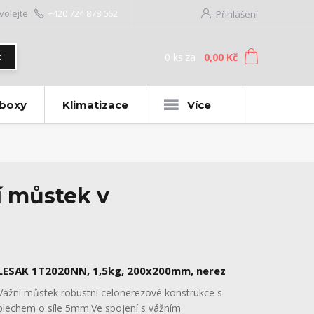
volejte.
+420 724 878 662
Přihlášení
0
ks
za
0,00 Kč
t
 boxy
Klimatizace
Více
í můstek v
LESAK 1T2020NN, 1,5kg, 200x200mm, nerez
Vážní můstek robustní celonerezové konstrukce s
plechem o síle 5mm.Ve spojení s vážním