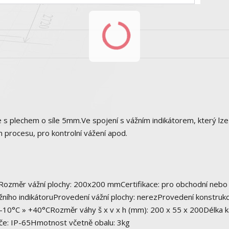
s plechem o síle 5mm.Ve spojení s vážním indikátorem, který lze
 procesu, pro kontrolní vážení apod.
ů Rozměr vážní plochy: 200x200 mmCertifikace: pro obchodní nebo
ážního indikátoruProvedení vážní plochy: nerezProvedení konstrukc
: -10°C » +40°CRozměr váhy š x v x h (mm): 200 x 55 x 200Délka 
če: IP-65Hmotnost včetně obalu: 3kg