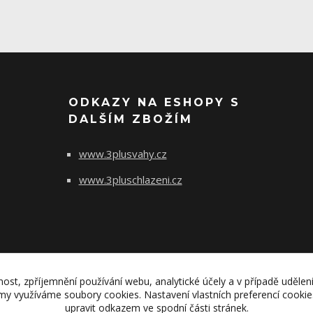
ODKAZY NA ESHOPY S
DALŠÍM ZBOŽÍM
www.3plusvahy.cz
www.3pluschlazeni.cz
nost, zpříjemnění používání webu, analytické účely a v případě udělen
lamy využíváme soubory cookies. Nastavení vlastních preferencí cooki
upravit odkazem ve spodní části stránek.