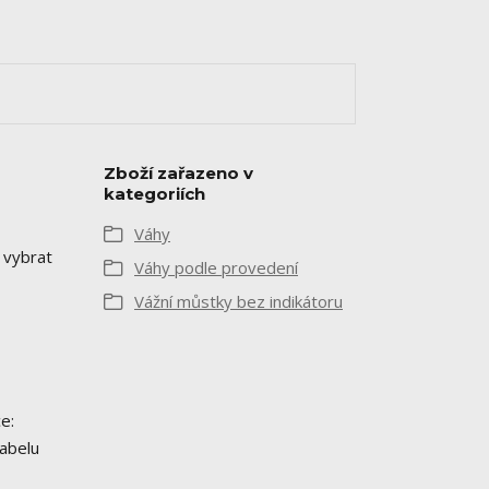
Zboží zařazeno v
kategoriích
Váhy
 vybrat
Váhy podle provedení
Vážní můstky bez indikátoru
e:
kabelu