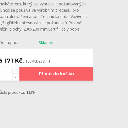
indikátorem, který lze vybrat dle požadovaných
funkcí se používá ve výrobním procesu, pro
kontrolní vážení apod. Technická data: Váživost:
1,5kgDílek - přesnost: dle požadavků Rozměr
vážní plochy: 200x200 mmCertif...
celý popis
Dostupnost
Skladem
6 171 Kč
5 100 Kč
bez DPH
Přidat do košíku
Číslo produktu:
1279