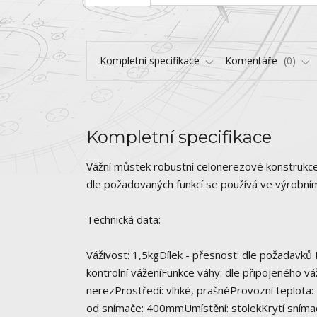
Kompletní specifikace
Komentáře
0
Kompletní specifikace
Vážní můstek robustní celonerezové konstrukce 
dle požadovaných funkcí se používá ve výrobním
Technická data:
Váživost: 1,5kgDílek - přesnost: dle požadavk
kontrolní váženíFunkce váhy: dle připojeného v
nerezProstředí: vlhké, prašnéProvozní teplota
od snímače: 400mmUmístění: stolekKrytí sníma