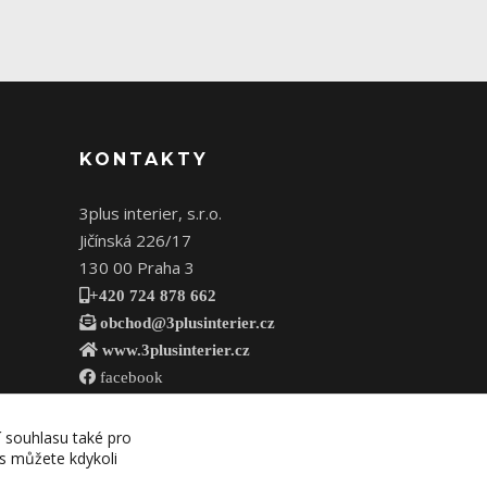
KONTAKTY
3plus interier, s.r.o.
Jičínská 226/17
130 00 Praha 3
+420 724 878 662
obchod@3plusinterier.cz
www.3plusinterier.cz
facebook
í souhlasu také pro
es můžete kdykoli