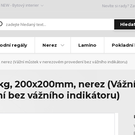
NEW - Bytový interier
Nevíte si rady? Za
Hleda
odní regály
Nerez
Lamino
Pokladní
 nerez (Vážní můstek v nerezovém provedení bez vážního indikátoru)
kg, 200x200mm, nerez (Vážn
 bez vážního indikátoru)