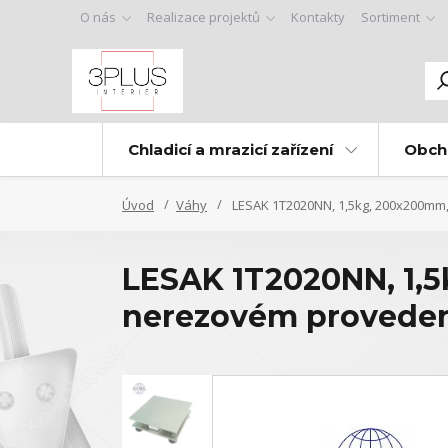
O nás
Realizace projektů
Kontakty
Sortiment
Chladicí a mrazicí zařízení
Obch
Úvod
Váhy
LESAK 1T2020NN, 1,5kg, 200x200mm,
LESAK 1T2020NN, 1,5
nerezovém provedení