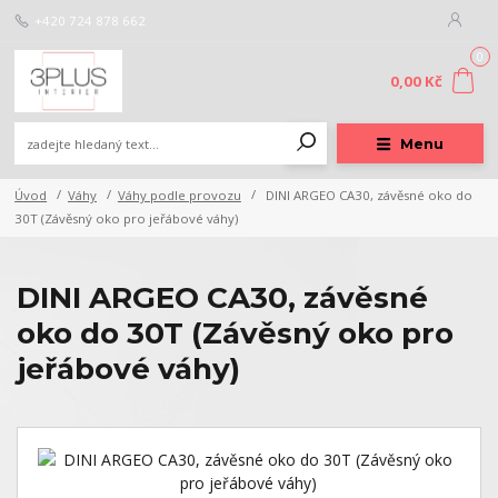
+420 724 878 662
0
0,00 Kč
Menu
Úvod
Váhy
Váhy podle provozu
DINI ARGEO CA30, závěsné oko do
30T (Závěsný oko pro jeřábové váhy)
DINI ARGEO CA30, závěsné
oko do 30T (Závěsný oko pro
jeřábové váhy)