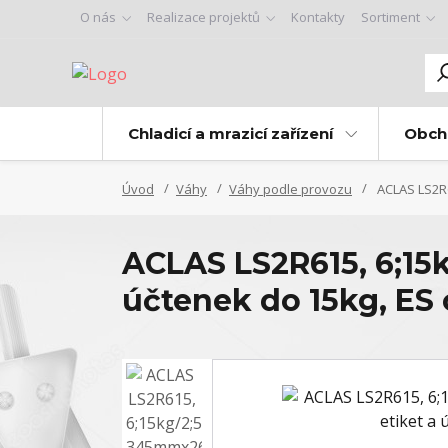
O nás
Realizace projektů
Kontakty
Sortiment
Chladicí a mrazicí zařízení
Obch
Úvod
Váhy
Váhy podle provozu
ACLAS LS2R6
ACLAS LS2R615, 6;15
účtenek do 15kg, ES