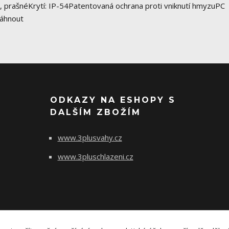
, prašnéKrytí: IP-54Patentovaná ochrana proti vniknutí hmyzuPC
táhnout
ODKAZY NA ESHOPY S
DALŠÍM ZBOŽÍM
www.3plusvahy.cz
www.3pluschlazeni.cz