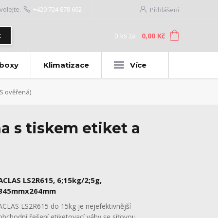
volejte.
+420 724 878 662
Přihlášení
0
ks
za
0,00 Kč
t
 boxy
Klimatizace
Více
ES ověřená)
 s tiskem etiket a
ACLAS LS2R615, 6;15kg/2;5g,
345mmx264mm
ACLAS LS2R615 do 15kg je nejefektivnější
obchodní řešení etiketovací váhy se síťovou