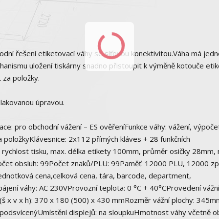
dní řešení etiketovací váhy se síťovou konektivitou.Váha má jed
anismu uložení tiskárny snadno přistoupit k výměně kotouče etik
 za položky.
s lakovanou úpravou.
ikace: pro obchodní vážení – ES ověřeníFunkce váhy: vážení, výpoče
 za položkyKlávesnice: 2x112 přímých kláves + 28 funkčních
rychlost tisku, max. délka etikety 100mm, průměr osičky 28mm,
očet obsluh: 99Počet znaků/PLU: 99Paměť: 12000 PLU, 12000 zp
ednotková cena,celková cena, tára, barcode, department,
ájení váhy: AC 230VProvozní teplota: 0 °C + 40°CProvedení vážní
(š x v x h): 370 x 180 (500) x 430 mmRozměr vážní plochy: 345m
D podsvícenýUmístění displejů: na sloupkuHmotnost váhy včetně ob