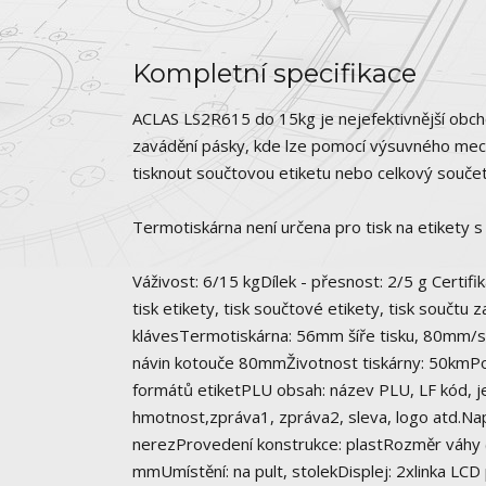
Kompletní specifikace
ACLAS LS2R615 do 15kg je nejefektivnější obcho
zavádění pásky, kde lze pomocí výsuvného mech
tisknout součtovou etiketu nebo celkový součet
Termotiskárna není určena pro tisk na etikety 
Váživost: 6/15 kgDílek - přesnost: 2/5 g Certif
tisk etikety, tisk součtové etikety, tisk součtu
klávesTermotiskárna: 56mm šíře tisku, 80mm/s 
návin kotouče 80mmŽivotnost tiskárny: 50kmP
formátů etiketPLU obsah: název PLU, LF kód, j
hmotnost,zpráva1, zpráva2, sleva, logo atd.Nap
nerezProvedení konstrukce: plastRozměr váhy 
mmUmístění: na pult, stolekDisplej: 2xlinka LC