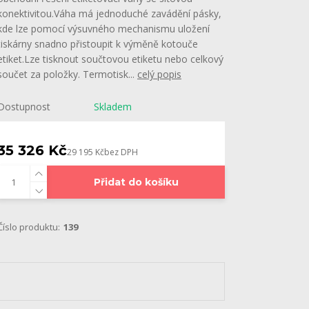
konektivitou.Váha má jednoduché zavádění pásky,
kde lze pomocí výsuvného mechanismu uložení
tiskárny snadno přistoupit k výměně kotouče
etiket.Lze tisknout součtovou etiketu nebo celkový
součet za položky. Termotisk...
celý popis
Dostupnost
Skladem
35 326 Kč
29 195 Kč
bez DPH
Přidat do košíku
Číslo produktu:
139