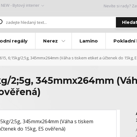
NEW - Bytový interier
Nevíte si rady? Za
Hleda
odní regály
Nerez
Lamino
Pokladní
15, 6;15kg/2;5g, 345mmx264mm (Váha s tiskem etiket a účtenek do 15kg, 
kg/2;5g, 345mmx264mm (Váha
 ověřená)