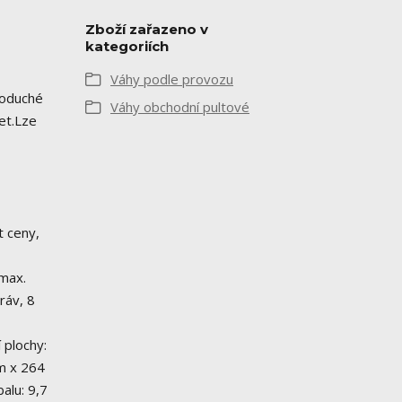
Zboží zařazeno v
kategoriích
Váhy podle provozu
noduché
Váhy obchodní pultové
et.Lze
t ceny,
 max.
ráv, 8
 plochy:
m x 264
alu: 9,7