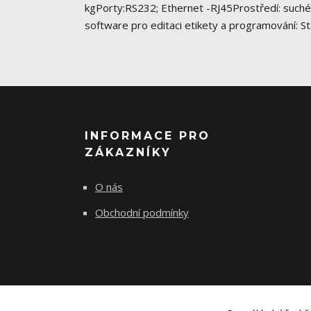
kgPorty:RS232; Ethernet -RJ45Prostředí: suché
software pro editaci etikety a programování: S
INFORMACE PRO
ZÁKAZNÍKY
O nás
Obchodní podmínky